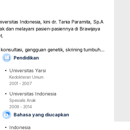
versitas Indonesia, kini dr. Tania Paramita, Sp.A
nak dan melayani pasien-pasiennya di Brawijaya
et.
 konsultasi, gangguan genetik, skrining tumbuh
 pasien anak dengan kisaran umur 0-18 tahun.
Pendidikan
Universitas Yarsi
gota Ikatan Dokter Indonesia (IDI) dan Ikatan Dokter
Kedokteran Umum
2001 - 2007
ti penyakit-penyakit yang dialami oleh pasien anak,
Universitas Indonesia
Spesialis Anak
2009 - 2014
Bahasa yang diucapkan
Indonesia