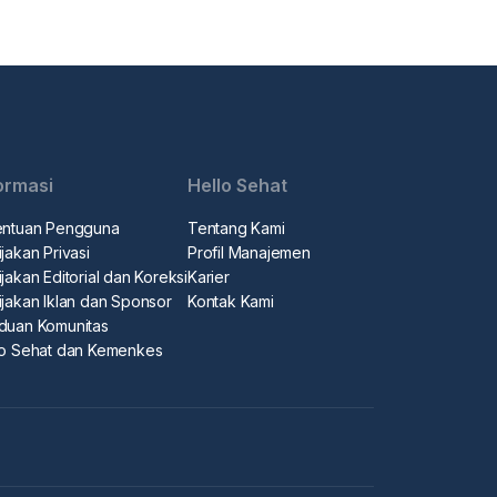
ormasi
Hello Sehat
entuan Pengguna
Tentang Kami
jakan Privasi
Profil Manajemen
jakan Editorial dan Koreksi
Karier
ijakan Iklan dan Sponsor
Kontak Kami
duan Komunitas
lo Sehat dan Kemenkes