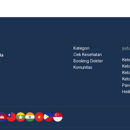
Kategori
Inf
Cek Kesehatan
da
Ket
Booking Dokter
r
Kebi
Komunitas
Kebi
Keb
Pan
Hel