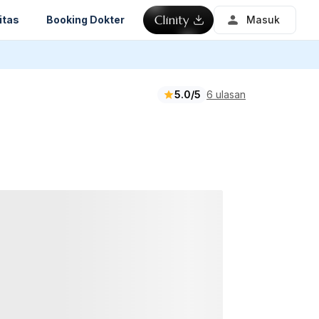
itas
Booking Dokter
Masuk
5.0/5
6 ulasan