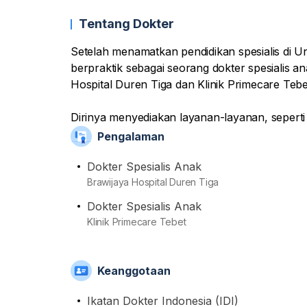
Tentang Dokter
Setelah menamatkan pendidikan spesialis di Uni
berpraktik sebagai seorang dokter spesialis a
Hospital Duren Tiga dan Klinik Primecare Teb
Dirinya menyediakan layanan-layanan, seperti
kembang, dan lain-lain untuk mampu melayani
Pengalaman
Dokter Spesialis Anak
Selain itu, dokter yang tergabung sebagai ang
Brawijaya Hospital Duren Tiga
Anak Indonesia (IDAI) ini juga mampu mengoba
Dokter Spesialis Anak
seperti pusing, diare, alergi, dan lain-lain.
Klinik Primecare Tebet
Keanggotaan
Ikatan Dokter Indonesia (IDI)