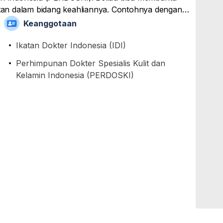
an dalam bidang keahliannya. Contohnya dengan
berian obat, dan tindakan medis yang diperlukan.
Keanggotaan
 Universitas Sam Ratulangi untuk pendidikan dokter
Ikatan Dokter Indonesia (IDI)
Perhimpunan Dokter Spesialis Kulit dan
Kelamin Indonesia (PERDOSKI)