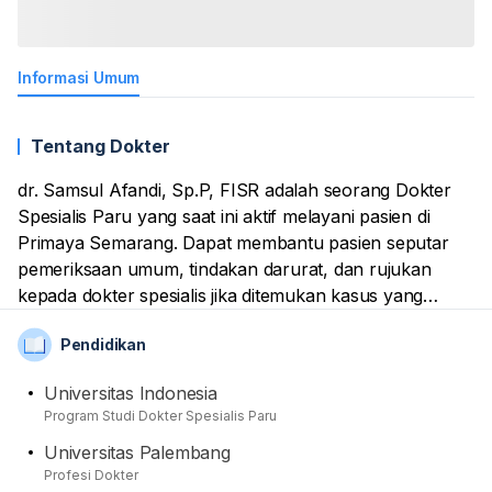
Informasi Umum
Tentang Dokter
dr. Samsul Afandi, Sp.P, FISR adalah seorang Dokter
Spesialis Paru yang saat ini aktif melayani pasien di
Primaya Semarang. Dapat membantu pasien seputar
pemeriksaan umum, tindakan darurat, dan rujukan
kepada dokter spesialis jika ditemukan kasus yang
kompleks. Dari sisi Pendidikan, Dia telah mendapatkan
Pendidikan
mendapatkan gelar spesialis kedokterannya di
Universitas Indonesia. Sebagai tenaga medis
Universitas Indonesia
professional, Namanya sudah terdaftar sebagai anggota
Program Studi Dokter Spesialis Paru
dari Ikatan Dokter Indonesia (IDI) dan Perhimpunan
Universitas Palembang
Dokter Paru Indonesia (PDPI).
Profesi Dokter