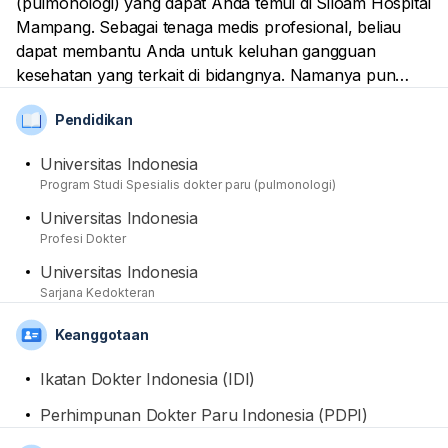
(pulmonologi) yang dapat Anda temui di Siloam Hospital
Mampang. Sebagai tenaga medis profesional, beliau
dapat membantu Anda untuk keluhan gangguan
kesehatan yang terkait di bidangnya. Namanya pun
sudah tercatat sebagai anggota dari Ikatan Dokter
Pendidikan
Indonesia (IDI) dan Perhimpunan Dokter Paru
Indonesia (PDPI). Untuk sisi pendidikannya, dirinya
Universitas Indonesia
telah mendapatkan gelar spesialis di Universitas
Program Studi Spesialis dokter paru (pulmonologi)
Indonesia setelah sebelumnya mendapatkan gelar
Universitas Indonesia
sarjana dan profesi dari Universitas Indonesia.
Profesi Dokter
Universitas Indonesia
Sarjana Kedokteran
Keanggotaan
Ikatan Dokter Indonesia (IDI)
Perhimpunan Dokter Paru Indonesia (PDPI)