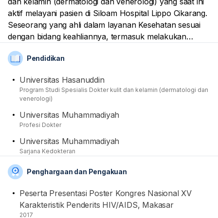
dan kelamin (dermatologi dan venerologi) yang saat ini
aktif melayani pasien di Siloam Hospital Lippo Cikarang.
Seseorang yang ahli dalam layanan Kesehatan sesuai
dengan bidang keahliannya, termasuk melakukan
tindakan medis yang diperlukan pasien. Dari sisi
Pendidikan
Pendidikan, Dia telah mendapatkan gelar spesialis dari
Universitas Hasanuddin, setelah sebelumnya
Universitas Hasanuddin
mendapatkan gelar sarjana kedokteran dan profesi
Program Studi Spesialis Dokter kulit dan kelamin (dermatologi dan
dokter di Universitas Muhammadiyah. Sebagai tenaga
venerologi)
medis professional, Namanya sudah terdaftar sebagai
Universitas Muhammadiyah
anggota dari Ikatan Dokter Indonesia (IDI) dan
Profesi Dokter
Perhimpunan Dokter Spesialis Kulit dan Kelamin
Universitas Muhammadiyah
Indonesia (PERDOSKI).
Sarjana Kedokteran
Penghargaan dan Pengakuan
Peserta Presentasi Poster Kongres Nasional XV
Karakteristik Penderits HIV/AIDS, Makasar
2017