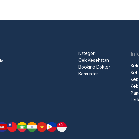
Kategori
Inf
Cek Kesehatan
da
Ket
Booking Dokter
r
Kebi
Komunitas
Kebi
Keb
Pan
Hel