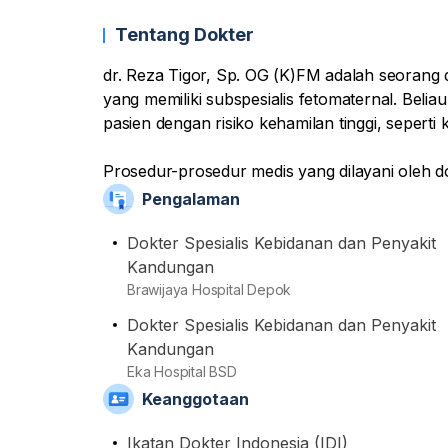
Tentang Dokter
dr. Reza Tigor, Sp. OG (K)FM adalah seorang 
yang memiliki subspesialis fetomaternal. Bel
pasien dengan risiko kehamilan tinggi, sepert
Prosedur-prosedur medis yang dilayani oleh dok
USG kehamilan, kuret, pap smear, hingga pemer
Pengalaman
bergabung sebagai anggota Ikatan Dokter Indo
Ginekologi Indonesia (POGI).
Dokter Spesialis Kebidanan dan Penyakit
Kandungan
Brawijaya Hospital Depok
Dokter Spesialis Kebidanan dan Penyakit
Kandungan
Eka Hospital BSD
Keanggotaan
Ikatan Dokter Indonesia (IDI)