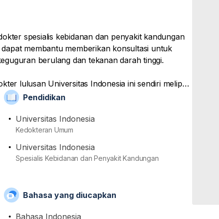
dokter spesialis kebidanan dan penyakit kandungan
iau dapat membantu memberikan konsultasi untuk
i keguguran berulang dan tekanan darah tinggi.
ter lulusan Universitas Indonesia ini sendiri meliputi
iksaan TORCH. Selain itu, dirinya juga turut
Pendidikan
nesia (IDI) dan Perhimpunan Obstetri dan
Universitas Indonesia
Kedokteran Umum
Universitas Indonesia
Spesialis Kebidanan dan Penyakit Kandungan
Bahasa yang diucapkan
Bahasa Indonesia