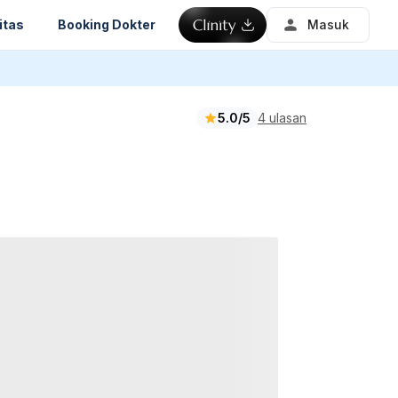
itas
Booking Dokter
Masuk
5.0/5
4 ulasan