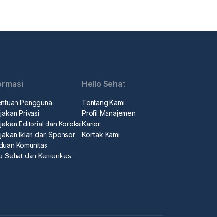
ormasi
Hello Sehat
entuan Pengguna
Tentang Kami
jakan Privasi
Profil Manajemen
jakan Editorial dan Koreksi
Karier
ijakan Iklan dan Sponsor
Kontak Kami
duan Komunitas
lo Sehat dan Kemenkes