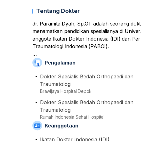
Tentang Dokter
dr. Paramita Dyah, Sp.OT adalah seorang dokt
menamatkan pendidikan spesialisnya di Univers
anggota Ikatan Dokter Indonesia (IDI) dan Pe
Traumatologi Indonesia (PABOI).
Dokter yang kini melakukan praktiknya di Br
Pengalaman
Hospital ini memberikan bantuan diagnosa dan
fisik yang dilakukan pasien, baik pasien anak
Dokter Spesialis Bedah Orthopaedi dan
tangani sendiri meliputi patah tulang, cedera jar
Traumatologi
Brawijaya Hospital Depok
Dokter Spesialis Bedah Orthopaedi dan
Layanan-layanan yang dia berikan sendiri meli
Traumatologi
sampai rekonstruksi ligamen.
Rumah Indonesia Sehat Hospital
Keanggotaan
Ikatan Dokter Indonesia (IDI)