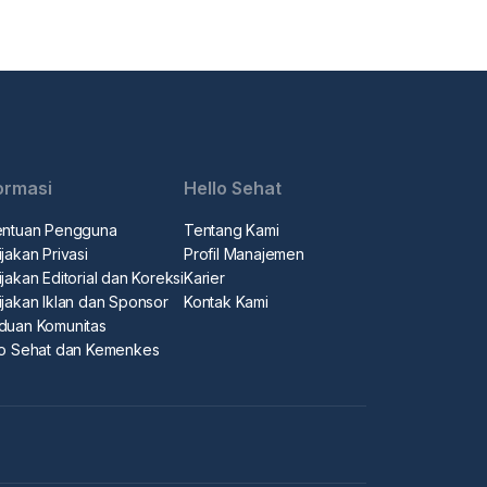
ormasi
Hello Sehat
entuan Pengguna
Tentang Kami
jakan Privasi
Profil Manajemen
jakan Editorial dan Koreksi
Karier
ijakan Iklan dan Sponsor
Kontak Kami
duan Komunitas
lo Sehat dan Kemenkes