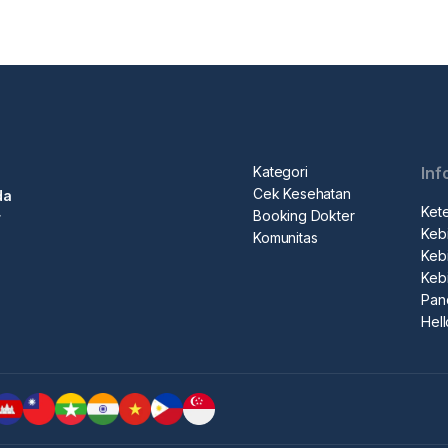
Kategori
Inf
Cek Kesehatan
da
Ket
Booking Dokter
r
Kebi
Komunitas
Kebi
Keb
Pan
Hel