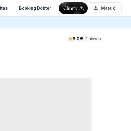
itas
Booking Dokter
Masuk
5.0/5
1 ulasan