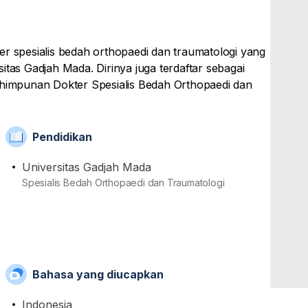
er spesialis bedah orthopaedi dan traumatologi yang
itas Gadjah Mada. Dirinya juga terdaftar sebagai
rhimpunan Dokter Spesialis Bedah Orthopaedi dan
awijaya Hospital Depok dan Rumah Indonesia Sehat
Pendidikan
 pengobatan cedera yang didapatkan dari aktivitas
, dewasa, maupun lansia. Cedera-cedera yang beliau
Universitas Gadjah Mada
ingan lunak, luka kulit, dan lain-lain.
Spesialis Bedah Orthopaedi dan Traumatologi
puti bedah orthopaedi, operasi bahu, operasi tangan,
Bahasa yang diucapkan
Indonesia