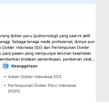
ng dokter paru (pulmonologi) yang saat ini aktif
nggi. Sebagai tenaga medis profesional, dirinya pun
tan Dokter Indonesia (IDI) dan Perhimpunan Dokter
tu para pasien yang mempunyai keluhan kesehatan
memberikan tindakan pemeriksaan, pemberian obat,
 akademis, beliau telah menamatkan pendidikan
Keanggotaan
h sebelumnya menamatkan pendidikan Sarjana
riwijaya.
Ikatan Dokter Indonesia (IDI)
)
Perhimpunan Dokter Paru Indonesia
(PDPI)