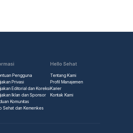
ormasi
Hello Sehat
entuan Pengguna
Tentang Kami
jakan Privasi
Profil Manajemen
jakan Editorial dan Koreksi
Karier
ijakan Iklan dan Sponsor
Kontak Kami
duan Komunitas
lo Sehat dan Kemenkes