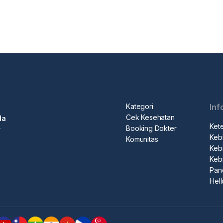
Kategori
Inf
Cek Kesehatan
da
Ket
Booking Dokter
r
Kebi
Komunitas
Kebi
Keb
Pan
Hel