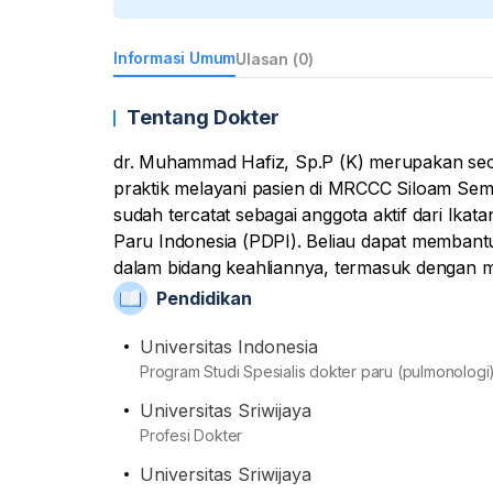
Informasi Umum
Ulasan (0)
Tentang Dokter
dr. Muhammad Hafiz, Sp.P (K) merupakan seora
praktik melayani pasien di MRCCC Siloam Sema
sudah tercatat sebagai anggota aktif dari Ika
Paru Indonesia (PDPI). Beliau dapat memban
dalam bidang keahliannya, termasuk dengan 
dan tindakan medis yang diperlukan. Dari sisi
Pendidikan
spesialisnya di Universitas Indonesia setela
Kedokteran dan Profesi Dokter di Universitas S
Universitas Indonesia
Program Studi Spesialis dokter paru (pulmonologi
Universitas Sriwijaya
Profesi Dokter
Universitas Sriwijaya