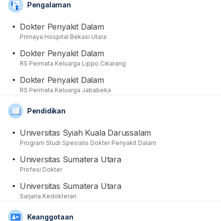
Pengalaman
yang diperlukan. Dari sisi akademis, beliau merupakan
alumnus pendidikan medis spesialis dari Universitas
Dokter Penyakit Dalam
Syiah Kuala Darussalam setelah sebelumnya
Primaya Hospital Bekasi Utara
menyelesaikan pendidikan profesi dokter dan sarjana
Dokter Penyakit Dalam
kedokteran di Universitas Sumatera Utara. Beliau juga
RS Permata Keluarga Lippo Cikarang
ketika berkonsultasi turut memberikan anjuran dan
saran edukatif kepada para pasien yang membutuhkan.
Dokter Penyakit Dalam
Dari segi pengalaman, dr. Mohammad Irfan, Sp.PD juga
RS Permata Keluarga Jababeka
pernah berpraktik di RS Permata Keluarga Lippo
Pendidikan
Cikarang dan RS Permata Keluarga Jababeka. Terakhir
namanya juga terdaftar dan tercatat sebagai anggota
Universitas Syiah Kuala Darussalam
aktif dari organisasi Ikatan Dokter Indonesia (IDI) dan
Program Studi Spesialis Dokter Penyakit Dalam
Perhimpunan Dokter Spesialis Penyakit Dalam
Universitas Sumatera Utara
Indonesia (PAPDI).
Profesi Dokter
Universitas Sumatera Utara
Sarjana Kedokteran
Keanggotaan