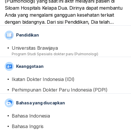
(Pulmonologi) yang saat ini aktif melayani pasien di
Siloam Hospitals Kelapa Dua. Dirinya dapat membantu
Anda yang mengalami gangguan kesehatan terkait
dengan bidangnya. Dari sisi Pendidikan, Dia telah
mendapatkan mendapatkan gelar spesialis dari
Pendidikan
Universitas Brawijaya. Sebagai tenaga medis
professional, Namanya sudah terdaftar sebagai anggota
Universitas Brawijaya
dari Ikatan Dokter Indonesia (IDI) dan Perhimpunan
Program Studi Spesialis dokter paru (Pulmonologi)
Dokter Paru Indonesia (PDPI)
Keanggotaan
Ikatan Dokter Indonesia (IDI)
Perhimpunan Dokter Paru Indonesia (PDPI)
Bahasa yang diucapkan
Bahasa Indonesia
Bahasa Inggris