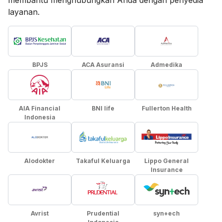
membantu menghubungkan Anda dengan penyedia
layanan.
BPJS
ACA Asuransi
Admedika
AIA Financial
BNI life
Fullerton Health
Indonesia
Alodokter
Takaful Keluarga
Lippo General
Insurance
Avrist
Prudential
syn+ech