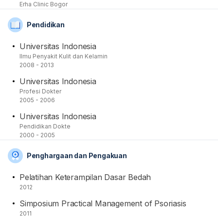
Erha Clinic Bogor
Dokter Indonesia (IDI) dan Perhimpunan Dokter
Spesialis Kulit dan Kelamin Indonesia (PERDOSKI)
Pendidikan
sebagai anggota tetap.
Universitas Indonesia
Ilmu Penyakit Kulit dan Kelamin
2008 - 2013
Universitas Indonesia
Profesi Dokter
2005 - 2006
Universitas Indonesia
Pendidikan Dokte
2000 - 2005
Penghargaan dan Pengakuan
Pelatihan Keterampilan Dasar Bedah
2012
Simposium Practical Management of Psoriasis
2011