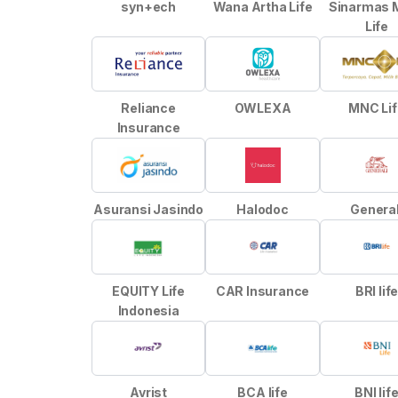
syn+ech
Wana Artha Life
Sinarmas 
Life
Reliance
OWLEXA
MNC Lif
Insurance
Asuransi Jasindo
Halodoc
General
EQUITY Life
CAR Insurance
BRI lif
Indonesia
Avrist
BCA life
BNI lif