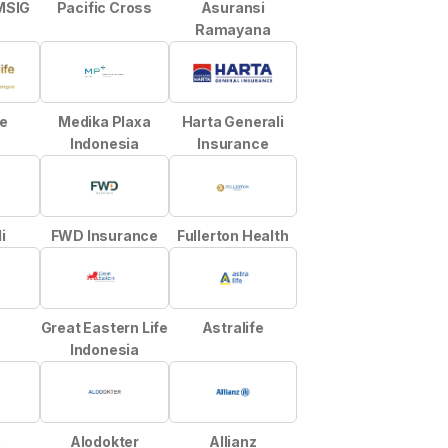
MSIG
Pacific Cross
Asuransi
Ramayana
e
Medika Plaxa
Harta Generali
Indonesia
Insurance
i
FWD Insurance
Fullerton Health
e
Great Eastern Life
Astralife
Indonesia
e
Alodokter
Allianz