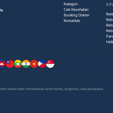
Kategori
Inf
Cek Kesehatan
da
Ket
Booking Dokter
r
Kebi
Komunitas
Kebi
Keb
Pan
Hel
 Hello Sehat tidak menawarkan saran medis, diagnosis, atau perawatan.