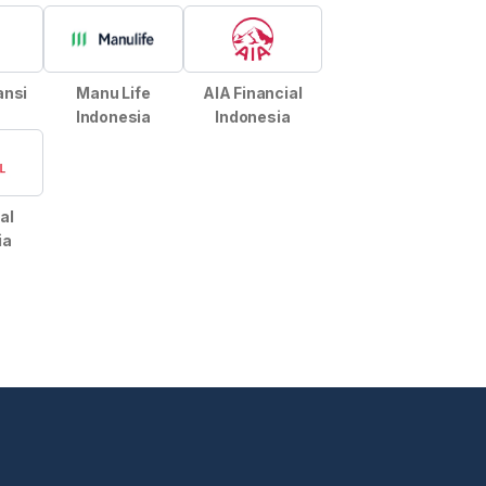
ansi
Manu Life
AIA Financial
Indonesia
Indonesia
al
ia