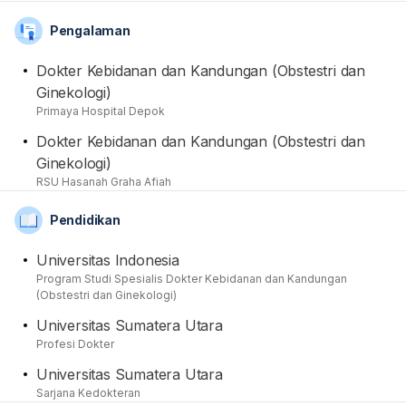
kesehatan seputar bidang tersebut, termasuk dengan
Pengalaman
memberikan tindakan pemeriksaan dan pengobatan
yang diperlukan. Dari sisi akademis, beliau merupakan
Dokter Kebidanan dan Kandungan (Obstestri dan
alumnus pendidikan medis spesialis dari Universitas
Ginekologi)
Indonesia setelah sebelumnya menyelesaikan
Primaya Hospital Depok
pendidikan profesi dokter dan sarjana kedokteran di
Dokter Kebidanan dan Kandungan (Obstestri dan
Universitas Sumatera Utara. Beliau juga ketika
Ginekologi)
berkonsultasi turut memberikan anjuran dan saran
RSU Hasanah Graha Afiah
edukatif kepada para pasien yang membutuhkan. Dari
segi pengalaman, dr. Ivolay Walasi Margret Dachi,
Pendidikan
Sp.OG juga pernah berpraktik di RSU Hasanah Graha
Afiah. Terakhir namanya juga terdaftar dan tercatat
Universitas Indonesia
sebagai anggota aktif dari organisasi Ikatan Dokter
Program Studi Spesialis Dokter Kebidanan dan Kandungan
Indonesia (IDI) dan Perkumpulan Obstetri dan
(Obstestri dan Ginekologi)
Ginekologi Indonesia (POGI).
Universitas Sumatera Utara
Profesi Dokter
Universitas Sumatera Utara
Sarjana Kedokteran