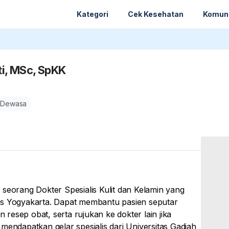
Kategori
Cek Kesehatan
Komun
ti, MSc, SpKK
 Dewasa
 seorang Dokter Spesialis Kulit dan Kelamin yang
itals Yogyakarta. Dapat membantu pasien seputar
esep obat, serta rujukan ke dokter lain jika
mendapatkan gelar spesialis dari Universitas Gadjah