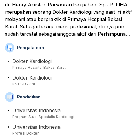
dr. Henry Arriston Parsaoran Pakpahan, Sp.JP, FIHA
merupakan seorang Dokter Kardiologi yang saat ini aktif
melayani atau berpraktik di Primaya Hospital Bekasi
Barat. Sebagai tenaga medis profesional, dirinya pun
sudah tercatat sebagai anggota aktif dari Perhimpunan
Dokter Spesialis Kardiovaskular Indonesia (Perki).
Pengalaman
Dirinya dapat membantu para pasien yang memiliki
keluhan kesehatan seputar bidang keahliannya,
Dokter Kardiologi
termasuk dengan memberikan tindakan pemeriksaan
Primaya Hospital Bekasi Barat
dan pengobatan yang diperlukan. Dari sisi akademis,
Dokter Kardiologi
beliau telah menyelesaikan pendidikan spesialisnya di
RS PGI Cikini
Universitas Indonesia setelah sebelumnya
menyelesaikan pendidikan medis Sarjana Kedokteran
Pendidikan
dan Profesi di Universitas Indonesia. dr. Henry Arriston
Parsaoran Pakpahan, Sp.JP, FIHA juga sudah memliki
Universitas Indonesia
banyak pengalaman praktik, salah satunya di RS PGI
Program Studi Spesialis Kardiologi
Cikini. Sebagai dokter Kardiologi namanya juga
Universitas Indonesia
termasuk ke dalam bagian Ikatan Dokter Indonesia
Profesi Dokter
(IDI).