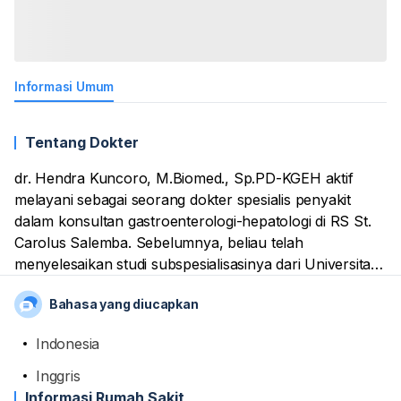
Informasi Umum
Tentang Dokter
dr. Hendra Kuncoro, M.Biomed., Sp.PD-KGEH aktif
melayani sebagai seorang dokter spesialis penyakit
dalam konsultan gastroenterologi-hepatologi di RS St.
Carolus Salemba. Sebelumnya, beliau telah
menyelesaikan studi subspesialisasinya dari Universitas
Indonesia. Selain itu, beliau menamatkan pendidikan
Bahasa yang diucapkan
spesialisasinya dari Universitas Udayana.
Indonesia
Dengan pengalaman beliau selama ini, dirinya sudah
terlatih dan lihai untuk memberikan layanan dan
Inggris
tindakan seputar kesehatan saluran pencernaan. Selain
Informasi Rumah Sakit