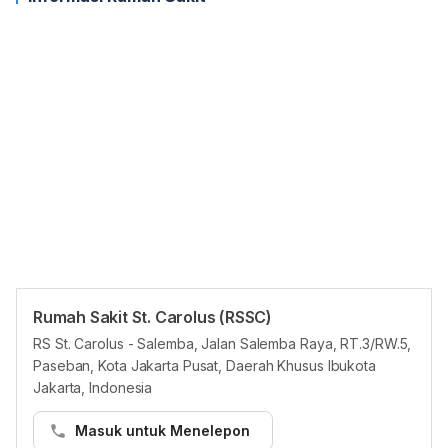
itu, namanya juga terdaftar di organisasi Ikatan Dokter
Indonesia (IDI) dan Perhimpunan Dokter Spesialis
Penyakit Dalam Indonesia (PAPDI) sebagai anggota
tetap. Terakhir, beliau juga berhasil mendapatkan
fellowship FACG dari American College of
Gastroencology.
Rumah Sakit St. Carolus (RSSC)
Jam reguler
RS St. Carolus - Salemba, Jalan Salemba Raya, RT.3/RW.5,
Paseban, Kota Jakarta Pusat, Daerah Khusus Ibukota
Senin
08:00 - 19:00
Jakarta, Indonesia
Selasa
08:00 - 19:00
Masuk untuk Menelepon
Rabu
08:00 - 19:00