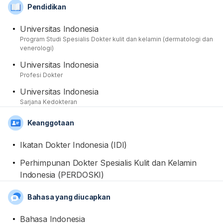
Pendidikan
Perhimpunan Dokter Spesialis Kulit dan Kelamin
Indonesia (PERDOSKI). Beliau dapat membantu para
Universitas Indonesia
pasien yang mempunyai keluhan kesehatan dalam
Program Studi Spesialis Dokter kulit dan kelamin (dermatologi dan
bidang keahliannya, termasuk dengan memberikan
venerologi)
tindakan pemeriksaan, pemberian obat, dan tindakan
Universitas Indonesia
medis yang diperlukan. Dari sisi akademis, beliau telah
Profesi Dokter
menamatkan pendidikan spesialisnya di Universitas
Universitas Indonesia
Indonesia setelah sebelumnya menamatkan pendidikan
Sarjana Kedokteran
Sarjana Kedokteran dan Profesi Dokter di Universitas
Indonesia.
Keanggotaan
Ikatan Dokter Indonesia (IDI)
Perhimpunan Dokter Spesialis Kulit dan Kelamin
Indonesia (PERDOSKI)
Bahasa yang diucapkan
Bahasa Indonesia