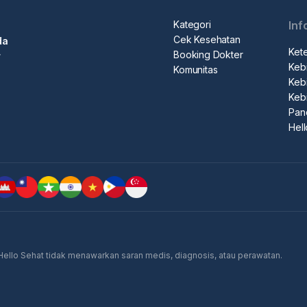
Kategori
Inf
Cek Kesehatan
da
Ket
Booking Dokter
r
Kebi
Komunitas
Kebi
Keb
Pan
Hel
 Hello Sehat tidak menawarkan saran medis, diagnosis, atau perawatan.