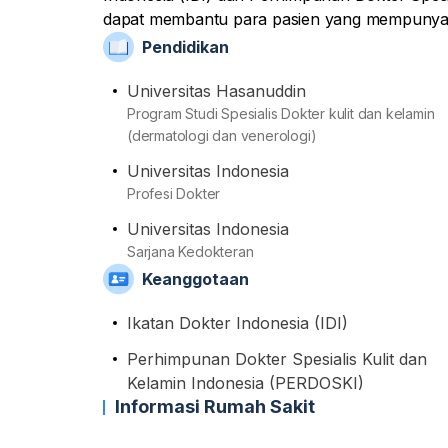
dapat membantu para pasien yang mempunyai 
termasuk dengan memberikan tindakan pemeri
Pendidikan
diperlukan. Dari sisi akademis, beliau telah m
Hasanuddin setelah sebelumnya menamatkan pe
Universitas Hasanuddin
Universitas Indonesia.
Program Studi Spesialis Dokter kulit dan kelamin
(dermatologi dan venerologi)
Universitas Indonesia
Profesi Dokter
Universitas Indonesia
Sarjana Kedokteran
Keanggotaan
Ikatan Dokter Indonesia (IDI)
Perhimpunan Dokter Spesialis Kulit dan
Kelamin Indonesia (PERDOSKI)
Informasi Rumah Sakit