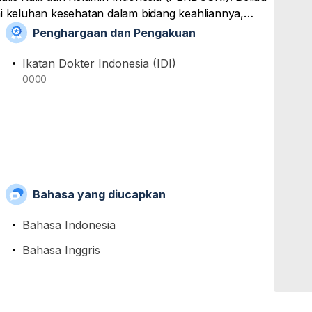
keluhan kesehatan dalam bidang keahliannya,
ksaan, pemberian obat, dan tindakan medis yang
Penghargaan dan Pengakuan
enamatkan pendidikan spesialisnya di Universitas
ndidikan Sarjana Kedokteran dan Profesi Dokter di
Ikatan Dokter Indonesia (IDI)
0000
Bahasa yang diucapkan
Bahasa Indonesia
Bahasa Inggris