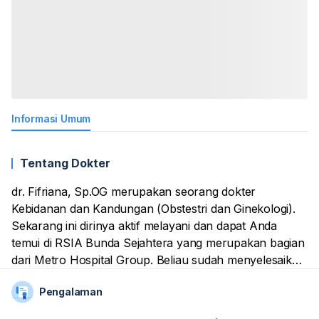
Informasi Umum
Tentang Dokter
dr. Fifriana, Sp.OG merupakan seorang dokter
Kebidanan dan Kandungan (Obstestri dan Ginekologi).
Sekarang ini dirinya aktif melayani dan dapat Anda
temui di RSIA Bunda Sejahtera yang merupakan bagian
dari Metro Hospital Group. Beliau sudah menyelesaikan
pendidikan medis dari Perguruan Tinggi . Dari segi
Pengalaman
pelayanan, dirinya sudah memiliki pengalaman dalam
memberikan layanan kesehatan yang lengkap,