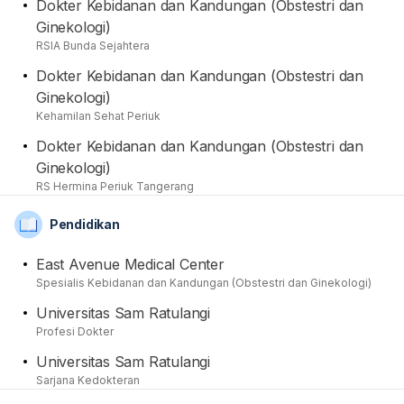
Dokter Kebidanan dan Kandungan (Obstestri dan
termasuk tindakan medis yang diperlukan, serta
Ginekologi)
membantu para pasien dengan saran dan anjuran
RSIA Bunda Sejahtera
bersifat edukatif mengenai kondisi kesehatan pasien.
Dokter Kebidanan dan Kandungan (Obstestri dan
Terakhir dia pun sudah terdaftar sebagai anggota aktif
Ginekologi)
dari organisasi Ikatan Dokter Indonesia (IDI) dan
Kehamilan Sehat Periuk
Perkumpulan Obstetri dan Ginekologi Indonesia (POGI).
Dokter Kebidanan dan Kandungan (Obstestri dan
Ginekologi)
RS Hermina Periuk Tangerang
Pendidikan
East Avenue Medical Center
Spesialis Kebidanan dan Kandungan (Obstestri dan Ginekologi)
Universitas Sam Ratulangi
Profesi Dokter
Universitas Sam Ratulangi
Sarjana Kedokteran