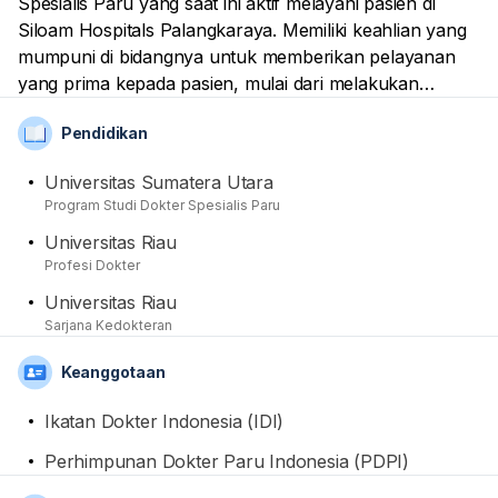
Spesialis Paru yang saat ini aktif melayani pasien di
Siloam Hospitals Palangkaraya. Memiliki keahlian yang
mumpuni di bidangnya untuk memberikan pelayanan
yang prima kepada pasien, mulai dari melakukan
pemeriksaan hingga tindakan medis yang diperlukan.
Pendidikan
Beliau sudah menyelesaikan pendidikan spesialisnya di
Universitas Sumatera Utara, sementara untuk
Universitas Sumatera Utara
pendidikan medis dasar dan profesi dari Universitas
Program Studi Dokter Spesialis Paru
Riau. Kemudian, sebagai dokter aktif dan profesional,
Universitas Riau
namanya sudah menjadi anggota aktif di Ikatan Dokter
Profesi Dokter
Indonesia (IDI) dan Perhimpunan Dokter Paru
Indonesia (PDPI).
Universitas Riau
Sarjana Kedokteran
Keanggotaan
Ikatan Dokter Indonesia (IDI)
Perhimpunan Dokter Paru Indonesia (PDPI)