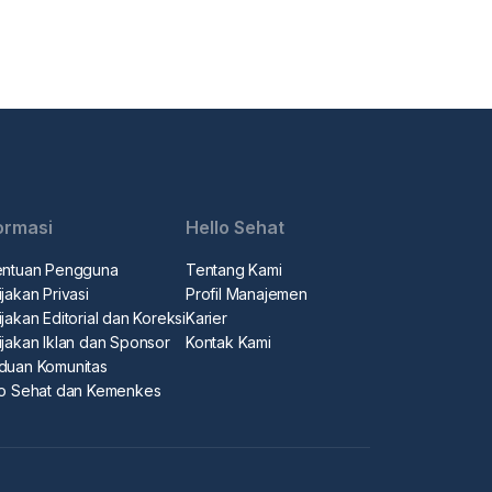
ormasi
Hello Sehat
entuan Pengguna
Tentang Kami
jakan Privasi
Profil Manajemen
jakan Editorial dan Koreksi
Karier
ijakan Iklan dan Sponsor
Kontak Kami
duan Komunitas
lo Sehat dan Kemenkes