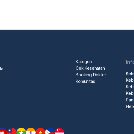
Kategori
Inf
Cek Kesehatan
da
Ket
Booking Dokter
r
Kebi
Komunitas
Kebi
Keb
Pan
Hel