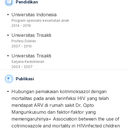
Pendidikan
Semasa mahasiswa, dia memiliki publikasi yang
berjudul, "Hubungan pemakaian kotrimoksazol dengan
Universitas Indonesia
mortalitas pada anak terinfeksi HIV yang telah
Program spesialis kesehatan anak
mendapat ARV di rumah sakit Dr. Cipto Mangunkusumo
2014 - 2019
dan faktor-faktor yang memengaruhinya (2019)."
Universitas Trisakti
Profesi Dokter
2007 - 2010
Universitas Trisakti
Sarjana Kedokteran
2003 - 2007
Publikasi
Hubungan pemakaian kotrimoksazol dengan
mortalitas pada anak terinfeksi HIV yang telah
mendapat ARV di rumah sakit Dr. Cipto
Mangunkusumo dan faktor-faktor yang
memengaruhinya= Association between the use of
cotrimoxazole and mortality in HIVinfected children