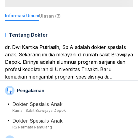
Informasi Umum
Ulasan (3)
Tentang Dokter
dr. Dwi Kartika Putriasih, Sp.A adalah dokter spesialis
anak. Sekarang ini dia melayani di rumah sakit Brawijaya
Depok. Dirinya adalah alumnus program sarjana dan
profesi kedokteran di Universitas Trisakti. Baru
kemudian mengambil program spesialisnya di
Universitas Indonesia.
Pengalaman
Selain itu, dr. Dwi termasuk anggota dari Ikatan Dokter
Dokter Spesialis Anak
Anak Indonesia (IDAI) dan Ikatan Dokter Indonesia (IDI)
Rumah Sakit Brawijaya Depok
Cabang Jakarta Pusat. Sebelum di Brawijaya, dirinya
Dokter Spesialis Anak
pernah berpraktik di RS Permata Pamulang.
RS Permata Pamulang