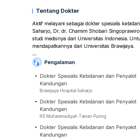
Tentang Dokter
Aktif melayani sebagai dokter spesialis kebid
Saharjo, Dr. dr. Chamim Shobari Singoprawir
studi medisnya dari Universitas Indonesia. Unt
mendapatkannya dari Universitas Brawijaya.
Beliau kini juga aktif melayani di beberapa klin
Pengalaman
Muhammadiyah Taman Puring. Berbekal karier s
dan lihai untuk memberikan layanan dan tinda
Dokter Spesialis Kebidanan dan Penyakit
adalah melakukan tindak konsultasi, bayi tabu
Kandungan
Brawijaya Hospital Saharjo
Dokter Spesialis Kebidanan dan Penyakit
Selain itu, namanya juga terdaftar di organisa
Kandungan
dan Ginekologi Indonesia (POGI), dan Indone
RS Muhammadiyah Taman Puring
sebagai anggota tetap.
Dokter Spesialis Kebidanan dan Penyakit
Kandungan