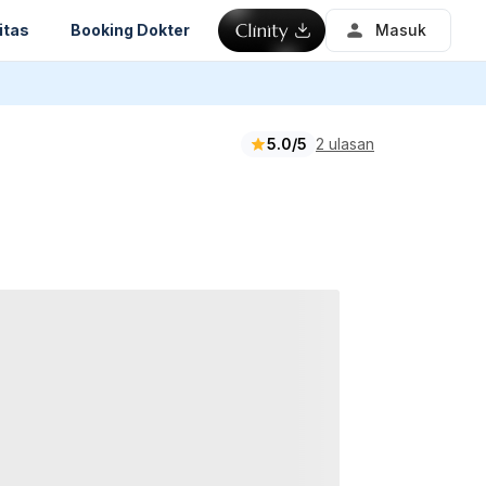
itas
Booking Dokter
Masuk
5.0/5
2 ulasan