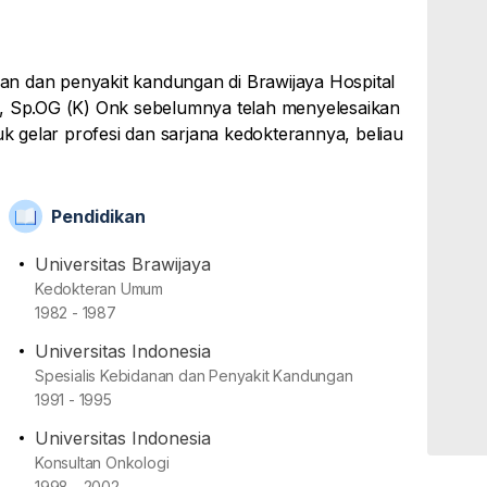
anan dan penyakit kandungan di Brawijaya Hospital
o, Sp.OG (K) Onk sebelumnya telah menyelesaikan
uk gelar profesi dan sarjana kedokterannya, beliau
ik lain, seperti RS Premier Bintaro serta RS
Pendidikan
elama kurang lebih 32 tahun, dirinya sudah terlatih
kan seputar obstetri dan ginekologi. Contohnya
Universitas Brawijaya
ng, pap smear, hingga kuret.
Kedokteran Umum
1982 - 1987
Universitas Indonesia
si Ikatan Dokter Indonesia (IDI), Perkumpulan Obstetri
Spesialis Kebidanan dan Penyakit Kandungan
sian Society of Gynecologic Oncology (INASGO)
1991 - 1995
Universitas Indonesia
Konsultan Onkologi
1998 - 2002