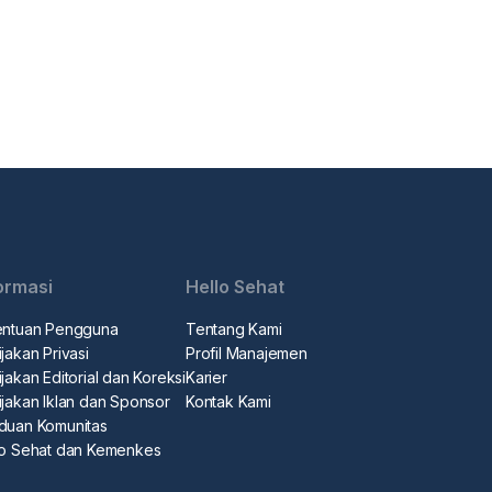
ormasi
Hello Sehat
entuan Pengguna
Tentang Kami
jakan Privasi
Profil Manajemen
jakan Editorial dan Koreksi
Karier
ijakan Iklan dan Sponsor
Kontak Kami
duan Komunitas
lo Sehat dan Kemenkes