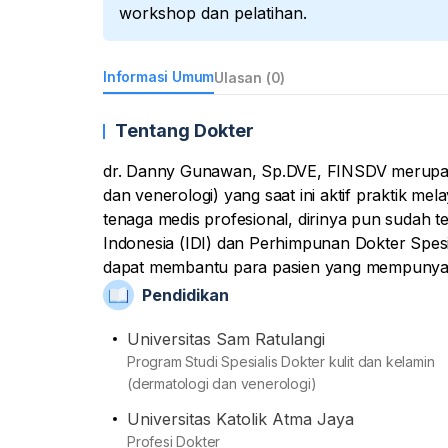
workshop dan pelatihan.
Informasi Umum
Ulasan (0)
Tentang Dokter
dr. Danny Gunawan, Sp.DVE, FINSDV merupaka
dan venerologi) yang saat ini aktif praktik me
tenaga medis profesional, dirinya pun sudah te
Indonesia (IDI) dan Perhimpunan Dokter Spesia
dapat membantu para pasien yang mempunyai 
termasuk dengan memberikan tindakan pemeri
Pendidikan
diperlukan. Dari sisi akademis, beliau telah m
Ratulangi setelah sebelumnya menamatkan pen
Universitas Sam Ratulangi
Universitas Katolik Atma Jaya.
Program Studi Spesialis Dokter kulit dan kelamin
(dermatologi dan venerologi)
Universitas Katolik Atma Jaya
Profesi Dokter