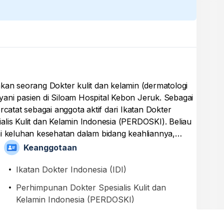
n seorang Dokter kulit dan kelamin (dermatologi
layani pasien di Siloam Hospital Kebon Jeruk. Sebagai
rcatat sebagai anggota aktif dari Ikatan Dokter
lis Kulit dan Kelamin Indonesia (PERDOSKI). Beliau
keluhan kesehatan dalam bidang keahliannya,
ksaan, pemberian obat, dan tindakan medis yang
Keanggotaan
enamatkan pendidikan spesialisnya di Universitas Sam
didikan Sarjana Kedokteran dan Profesi Dokter di
Ikatan Dokter Indonesia (IDI)
Perhimpunan Dokter Spesialis Kulit dan
Kelamin Indonesia (PERDOSKI)