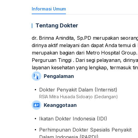
Informasi Umum
Tentang Dokter
dr. Brinna Anindita, Sp.PD merupakan seorang 
dirinya aktif melayani dan dapat Anda temui 
merupakan bagian dari Metro Hospital Group. 
Perguruan Tinggi . Dari segi pelayanan, diri
layanan kesehatan yang lengkap, termasuk ti
pasien dengan saran dan anjuran bersifat eduk
Pengalaman
pun sudah terdaftar sebagai anggota aktif dari
Perhimpunan Dokter Spesialis Penyakit Dalam
Dokter Penyakit Dalam (Internist)
RSIA Mitra Husada Sidoarjo (Gedangan)
Keanggotaan
Ikatan Dokter Indonesia (IDI)
Perhimpunan Dokter Spesialis Penyakit
Dalam Indonesia (PAPDI)