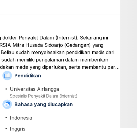
dokter Penyakit Dalam (Internist). Sekarang ini
di RSIA Mitra Husada Sidoarjo (Gedangan) yang
Beliau sudah menyelesaikan pendidikan medis dari
nya sudah memiliki pengalaman dalam memberikan
ndakan medis yang diperlukan, serta membantu para
atif mengenai kondisi kesehatan pasien. Terakhir dia
Pendidikan
 organisasi Ikatan Dokter Indonesia (IDI) dan
 Indonesia (PAPDI).
Universitas Airlangga
Spesialis Penyakit Dalam (Internist)
Bahasa yang diucapkan
Indonesia
Inggris