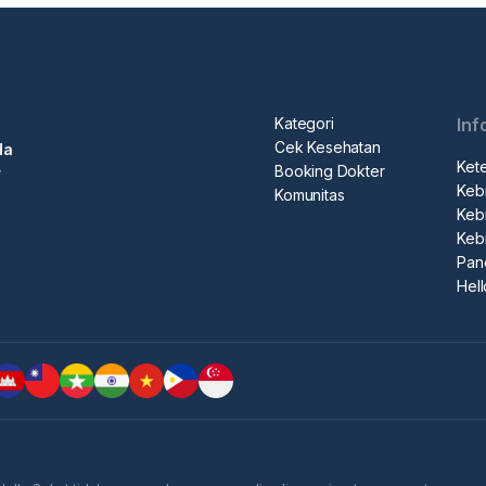
Kategori
Inf
Cek Kesehatan
da
Ket
Booking Dokter
r
Kebi
Komunitas
Kebi
Keb
Pan
Hel