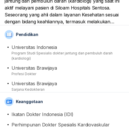
jantung dan pembuluh darah (kardiologi) yang saat ini
aktif melayani pasien di Siloam Hospitals Sentosa.
Seseorang yang ahli dalam layanan Kesehatan sesuai
dengan bidang keahliannya, termasuk melakukan
tindakan medis yang diperlukan pasien. Dari sisi
Pendidikan
Pendidikan, Dia telah mendapatkan gelar spesialis dari
Universitas Indonesia, setelah sebelumnya
Universitas Indonesia
mendapatkan gelar sarjana kedokteran dan profesi
Program Studi Spesialis dokter jantung dan pembuluh darah
dokter di Universitas Brawijaya. Sebagai tenaga medis
(kardiologi)
professional, Namanya sudah terdaftar sebagai anggota
Universitas Brawijaya
dari Ikatan Dokter Indonesia (IDI) dan Perhimpunan
Profesi Dokter
Dokter Spesialis Kardiovaskular Indonesia (PERKI).
Universitas Brawijaya
Sarjana Kedokteran
Keanggotaan
Ikatan Dokter Indonesia (IDI)
Perhimpunan Dokter Spesialis Kardiovaskular