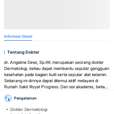
Informasi Umum
Tentang Dokter
dr. Angeline Dewi, Sp.KK merupakan seorang dokter
Dermatologi, beliau dapat membantu seputar gangguan
kesehatan pada bagian kulit serta seputar alat kelamin.
Sekarang ini dirinya dapat ditemui aktif melayani di
Rumah Sakit Royal Progress. Dari sisi akademis, beliau
merupakan alumnus pendidikan medis dari Universitas
Pengalaman
Udayana. Tidak lupa, sebagai profesional
berpengalaman di dunia medis Dia bisa memberikan
Dokter Dermatologi
para pasien aneka layanan kesehatan. Mulai dari