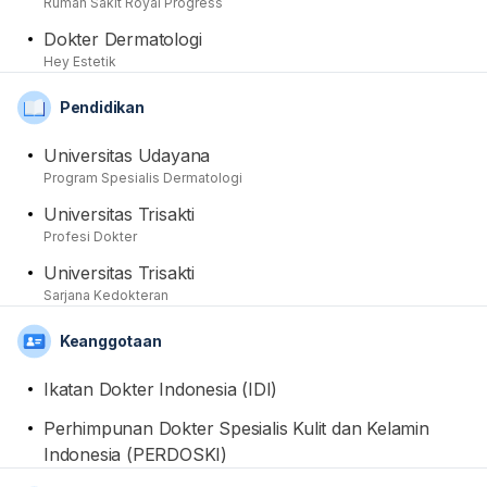
Rumah Sakit Royal Progress
pemeriksaan awal, pemberian resep obat, hingga
Dokter Dermatologi
tindakan medis yang diperlukan. Tidak lupa, ketika
Hey Estetik
berkonsultasi turut memberikan anjuran dan saran
edukatif untuk perawatan kepada para pasien yang
Pendidikan
membutuhkan. Terakhir namanya juga terdaftar dan
tercatat sebagai anggota aktif dari organisasi Ikatan
Universitas Udayana
Dokter Indonesia (IDI) dan Perhimpunan Dokter
Program Spesialis Dermatologi
Spesialis Kulit dan Kelamin Indonesia (PERDOSKI).
Universitas Trisakti
Profesi Dokter
Universitas Trisakti
Sarjana Kedokteran
Keanggotaan
Ikatan Dokter Indonesia (IDI)
Perhimpunan Dokter Spesialis Kulit dan Kelamin
Indonesia (PERDOSKI)