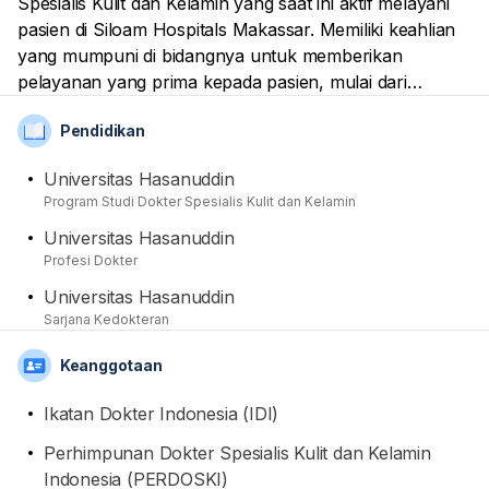
Spesialis Kulit dan Kelamin yang saat ini aktif melayani
pasien di Siloam Hospitals Makassar. Memiliki keahlian
yang mumpuni di bidangnya untuk memberikan
pelayanan yang prima kepada pasien, mulai dari
melakukan pemeriksaan sederhana hingga tindakan
Pendidikan
medis yang diperlukan. Dari sisi pendidikan, beliau telah
menamatkan pendidikan spesialisnya di Universitas
Universitas Hasanuddin
Hasanuddin. Terakhir, sebagai dokter aktif yang
Program Studi Dokter Spesialis Kulit dan Kelamin
berkarier profesional, namanya sudah tercatat sebagai
Universitas Hasanuddin
anggota aktif di Ikatan Dokter Indonesia (IDI) dan
Profesi Dokter
Perhimpunan Dokter Spesialis Kulit dan Kelamin
Indonesia (PERDOSKI).
Universitas Hasanuddin
Sarjana Kedokteran
Keanggotaan
Ikatan Dokter Indonesia (IDI)
Perhimpunan Dokter Spesialis Kulit dan Kelamin
Indonesia (PERDOSKI)