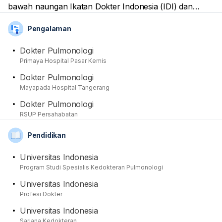
bawah naungan Ikatan Dokter Indonesia (IDI) dan
Perhimpunan Dokter Paru Indonesia (PDPI). Dirinya
Pengalaman
dapat membantu para pasien yang mempunyai keluhan
kesehatan seputar bidang keahliannya, termasuk
Dokter Pulmonologi
dengan memberikan tindakan pemeriksaan, konsultasi,
Primaya Hospital Pasar Kemis
pengobatan, dan tindakan medis yang diperlukan. Dari
Dokter Pulmonologi
sisi akademis, beliau telah menamatkan pendidikan
Mayapada Hospital Tangerang
spesialisnya di Universitas Indonesia setelah
sebelumnya menyelesaikan pendidikan medis Sarjana
Dokter Pulmonologi
Kedokteran serta Profesi di Universitas Indonesia. dr.
RSUP Persahabatan
Ahmad Arfan, Phd, Sp.P juga sudah memliki banyak
Pendidikan
pengalaman praktik, tercatat namanya pernah melayani
pasien di Mayapada Hospital Tangerang dan RSUP
Universitas Indonesia
Persahabatan.
Program Studi Spesialis Kedokteran Pulmonologi
Universitas Indonesia
Profesi Dokter
Universitas Indonesia
Sarjana Kedokteran