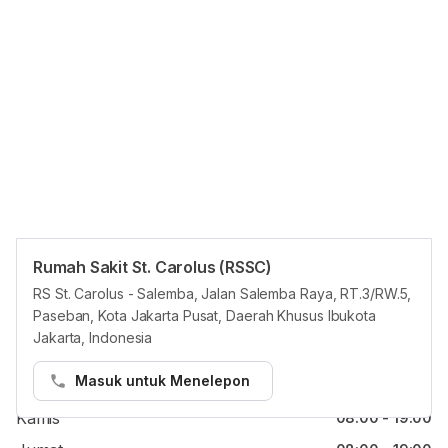
sering memberikan edukasi di berbagai kesempatan.
Rumah Sakit St. Carolus (RSSC)
Jam reguler
RS St. Carolus - Salemba, Jalan Salemba Raya, RT.3/RW.5,
Paseban, Kota Jakarta Pusat, Daerah Khusus Ibukota
Senin
08:00 - 19:00
Jakarta, Indonesia
Selasa
08:00 - 19:00
Masuk untuk Menelepon
Rabu
08:00 - 19:00
Kamis
08:00 - 19:00