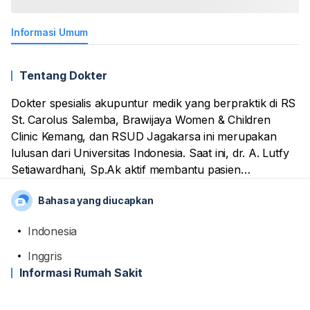
Informasi Umum
Tentang Dokter
Dokter spesialis akupuntur medik yang berpraktik di RS
St. Carolus Salemba, Brawijaya Women & Children
Clinic Kemang, dan RSUD Jagakarsa ini merupakan
lulusan dari Universitas Indonesia. Saat ini, dr. A. Lutfy
Setiawardhani, Sp.Ak aktif membantu pasien
menangani permasalahan kesehatan melalui prosedur
Bahasa yang diucapkan
akupuntur.
Indonesia
Terakhir, dokter yang terdaftar sebagai anggota aktif
dari beberapa organisasi kesehatan, seperti Ikatan
Inggris
Dokter Indonesia (IDI) dan Perhimpunan Dokter
Informasi Rumah Sakit
Spesialis Akupuntur Medik Indonesia (PDAI) ini juga
aktif mengikuti berbagai kegiatan terkait kedokteran dan