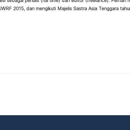
esi sebagai penulis (full time) dan editor (freelance). Perna
UWRF 2015, dan mengikuti Majelis Sastra Asia Tenggara tahu