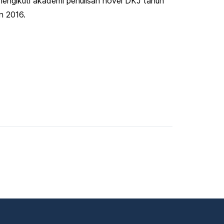
h mengikuti akademi penulisan novel DKJ tahun
n 2016.