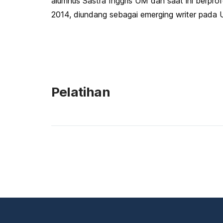
alumnus Sastra Inggris UM dan saat ini berprof
2014, diundang sebagai emerging writer pada 
Pelatihan