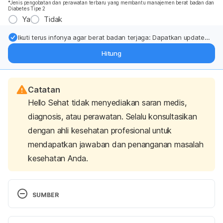
*Jenis pengobatan dan perawatan terbaru yang membantu manajemen berat badan dan
Diabetes Tipe 2
Ya
Tidak
Ikuti terus infonya agar berat badan terjaga: Dapatkan update
dari pakar mengenai dukungan dan perawatan berat badan
Hitung
langsung ke inbox Anda.
Catatan
Hello Sehat tidak menyediakan saran medis,
diagnosis, atau perawatan. Selalu konsultasikan
dengan ahli kesehatan profesional untuk
mendapatkan jawaban dan penanganan masalah
kesehatan Anda.
SUMBER
8 reasons your groin itches and how to get relief.