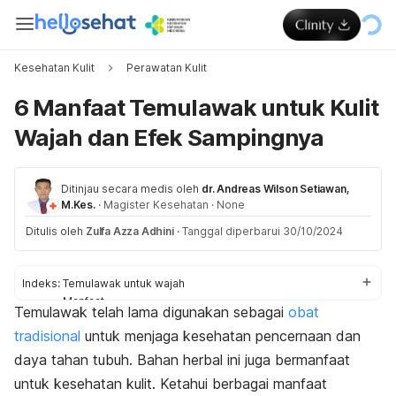
Kesehatan Kulit
Perawatan Kulit
6 Manfaat Temulawak untuk Kulit
Wajah dan Efek Sampingnya
Ditinjau secara medis oleh
dr. Andreas Wilson Setiawan,
M.Kes.
·
Magister Kesehatan
·
None
Ditulis oleh
Zulfa Azza Adhini
·
Tanggal diperbarui 30/10/2024
Indeks:
Temulawak untuk wajah
Manfaat
Temulawak telah lama digunakan sebagai
obat
Cara menggunakan
tradisional
untuk menjaga kesehatan pencernaan dan
Efek samping
daya tahan tubuh. Bahan herbal ini juga bermanfaat
untuk kesehatan kulit. Ketahui berbagai manfaat