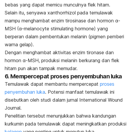
bebas yang dapat memicu munculnya flek hitam.
Selain itu, senyawa
xanthorrhizol
pada temulawak
mampu menghambat enzim tirosinase dan hormon α-
MSH (
α-melanocyte stimulating hormone
) yang
berperan dalam pembentukan melanin (pigmen pemberi
warna gelap).
Dengan menghambat aktivitas enzim tironase dan
hormon α-MSH, produksi melanin berkurang dan flek
hitam pun akan tampak memudar.
6. Mempercepat proses penyembuhan luka
Temulawak dapat membantu mempercepat
proses
penyembuhan luka
. Potensi manfaat temulawak ini
disebutkan oleh studi dalam jurnal
International Wound
Journal
.
Penelitian tersebut menunjukkan bahwa kandungan
kurkumin pada temulawak dapat meningkatkan produksi
kolagen
yang penting untuk menutup luka.