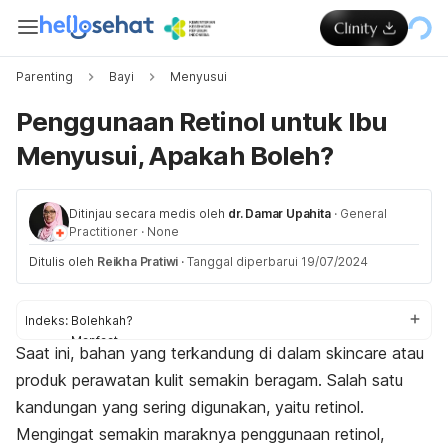
Parenting
Bayi
Menyusui
Penggunaan Retinol untuk Ibu
Menyusui, Apakah Boleh?
Ditinjau secara medis oleh
dr. Damar Upahita
·
General
Practitioner
·
None
Ditulis oleh
Reikha Pratiwi
·
Tanggal diperbarui 19/07/2024
Indeks:
Bolehkah?
Manfaat
Saat ini, bahan yang terkandung di dalam
skincare
atau
Risiko
produk perawatan kulit semakin beragam. Salah satu
Alternatif
kandungan yang sering digunakan, yaitu retinol.
Mengingat semakin maraknya penggunaan retinol,