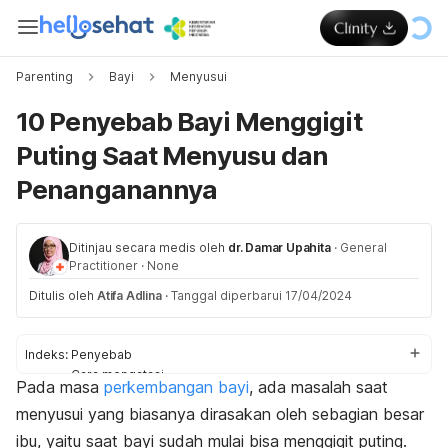
Parenting
Bayi
Menyusui
10 Penyebab Bayi Menggigit
Puting Saat Menyusu dan
Penanganannya
Ditinjau secara medis oleh
dr. Damar Upahita
·
General
Practitioner
·
None
Ditulis oleh
Atifa Adlina
·
Tanggal diperbarui 17/04/2024
Indeks:
Penyebab
Cara mengatasi
Pada masa
perkembangan bayi
, ada masalah saat
Pengobatan
menyusui yang biasanya dirasakan oleh sebagian besar
ibu, yaitu saat bayi sudah mulai bisa menggigit puting.