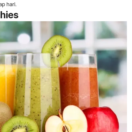
p hari.
thies