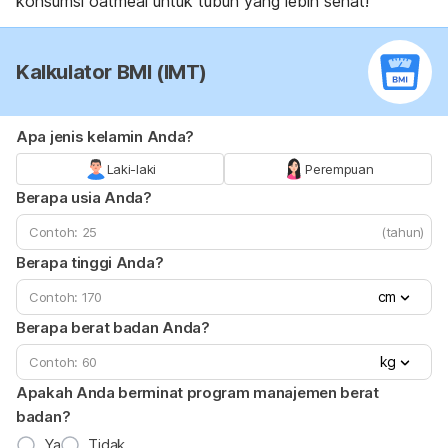
konsumsi
oatmeal
untuk tubuh yang lebih sehat!
Kalkulator BMI (IMT)
Apa jenis kelamin Anda?
Laki-laki
Perempuan
Berapa usia Anda?
(tahun)
Berapa tinggi Anda?
cm
Berapa berat badan Anda?
kg
Apakah Anda berminat program manajemen berat
badan?
Ya
Tidak