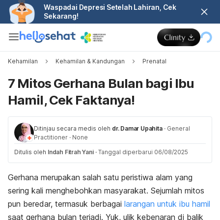
Waspadai Depresi Setelah Lahiran, Cek
Sekarang!
Kehamilan
Kehamilan & Kandungan
Prenatal
7 Mitos Gerhana Bulan bagi Ibu
Hamil, Cek Faktanya!
Ditinjau secara medis oleh
dr. Damar Upahita
·
General
Practitioner
·
None
Ditulis oleh
Indah Fitrah Yani
·
Tanggal diperbarui 06/08/2025
Gerhana merupakan salah satu peristiwa alam yang
sering kali menghebohkan masyarakat. Sejumlah mitos
pun beredar, termasuk berbagai
larangan untuk ibu hamil
saat gerhana bulan terjadi. Yuk, ulik kebenaran di balik