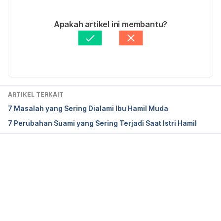
https://www.babycentre.co.uk/a1013997/getting-
11/01/2021
pregnant-in-your-20s
Ditulis oleh 
Lika Aprilia Samiadi
Apakah artikel ini membantu?
Ditinjau secara medis oleh
dr. Tania Savitri
Diperbarui oleh: 
Nanda Saputri
ARTIKEL TERKAIT
7 Masalah yang Sering Dialami Ibu Hamil Muda
7 Perubahan Suami yang Sering Terjadi Saat Istri Hamil
Memuat...