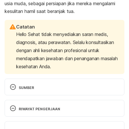
usia muda, sebagai persiapan jika mereka mengalami
kesulitan hamil saat beranjak tua.
Catatan
Hello Sehat tidak menyediakan saran medis,
diagnosis, atau perawatan. Selalu konsultasikan
dengan ahli kesehatan profesional untuk
mendapatkan jawaban dan penanganan masalah
kesehatan Anda.
SUMBER
Age and fertility: Getting pregnant in your 20s 
www.babycenter.com/0_age-and-fertility-getting-
RIWAYAT PENGERJAAN
pregnant-in-your-20s_1494692.bc
Versi Terbaru