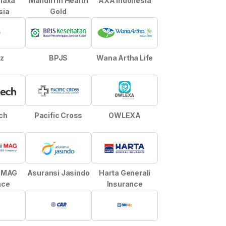
laxa
Mandiri in Health
AXA Indonesia
sia
Gold
nz
BPJS
Wana Artha Life
ch
Pacific Cross
OWLEXA
i MAG
Asuransi Jasindo
Harta Generali
nce
Insurance