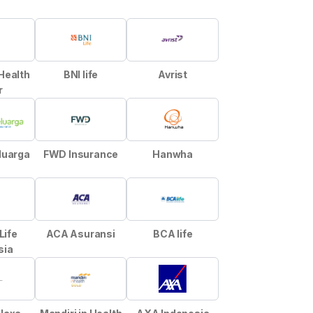
 Health
BNI life
Avrist
r
luarga
FWD Insurance
Hanwha
Life
ACA Asuransi
BCA life
sia