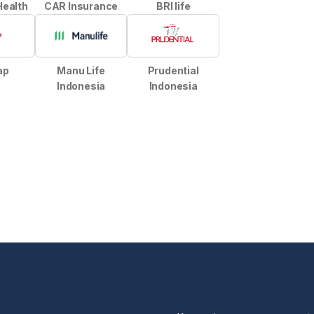
Health
CAR Insurance
BRI life
ap
Manu Life
Prudential
Indonesia
Indonesia