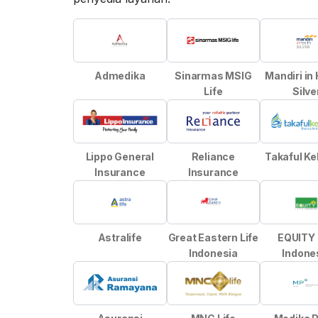
Admedika
Sinarmas MSIG
Mandiri in
Life
Silve
Lippo General
Reliance
Takaful Ke
Insurance
Insurance
Astralife
Great Eastern Life
EQUITY 
Indonesia
Indone