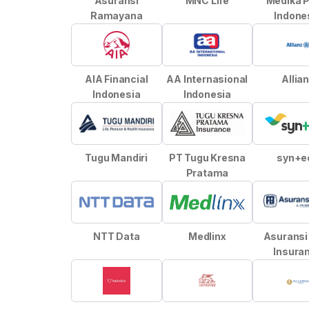
Asuransi
MNC Life
Medika P
Ramayana
Indone
AIA Financial
AA Internasional
Allia
Indonesia
Indonesia
Tugu Mandiri
PT Tugu Kresna
syn+e
Pratama
NTT Data
Medlinx
Asurans
Insura