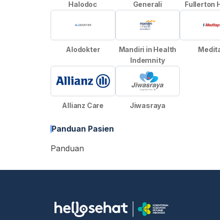
Halodoc
Generali
Fullerton 
Alodokter
Mandiri in Health
Medit
Indemnity
Allianz Care
Jiwasraya
Panduan Pasien
Panduan