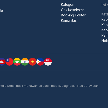
Kategori
Inf
Cek Kesehatan
da
Ket
Booking Dokter
r
Kebi
Komunitas
Kebi
Keb
Pan
Hel
 Hello Sehat tidak menawarkan saran medis, diagnosis, atau perawatan.