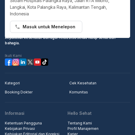
Siloam Hospitals Palangka Raya, Jalan RTA Milono,
Langkai, Kota Palangka Raya, Kalimantan Tengah,
Indonesia
Masuk untuk Menelepon
Hello Sehat ingin menjadi sumber informasi Anda dalam membuat
keputusan kesehatan dan agar Anda bisa selalu hidup sehat dan
bahagia.
Ikuti Kami
Kategori
Cek Kesehatan
Booking Dokter
Komunitas
Informasi
Hello Sehat
Ketentuan Pengguna
Tentang Kami
Kebijakan Privasi
Profil Manajemen
Kebijakan Editorial dan Koreksi
Karier