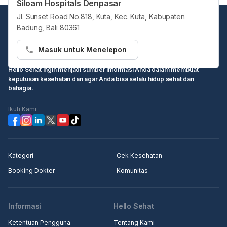
Siloam Hospitals Denpasar
Jl. Sunset Road No.818, Kuta, Kec. Kuta, Kabupaten
Badung, Bali 80361
Masuk untuk Menelepon
Hello Sehat ingin menjadi sumber informasi Anda dalam membuat
keputusan kesehatan dan agar Anda bisa selalu hidup sehat dan
bahagia.
Ikuti Kami
Kategori
Cek Kesehatan
Booking Dokter
Komunitas
Informasi
Hello Sehat
Ketentuan Pengguna
Tentang Kami