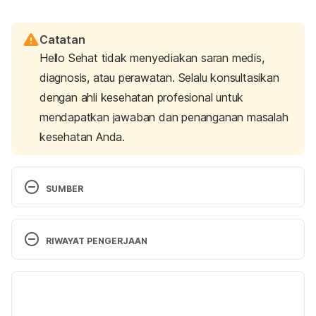
Catatan
Hello Sehat tidak menyediakan saran medis,
diagnosis, atau perawatan. Selalu konsultasikan
dengan ahli kesehatan profesional untuk
mendapatkan jawaban dan penanganan masalah
kesehatan Anda.
SUMBER
Encyclopedia, M. (2021). Chafing: MedlinePlus 
Medical Encyclopedia. Retrieved 29 October 2024, 
RIWAYAT PENGERJAAN
from 
https://medlineplus.gov/ency/article/002034.htm
Versi Terbaru
Pezhman Mobasher, N. (2020). Catamenial 
07/11/2024