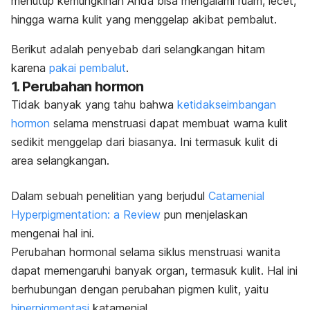
menutup kemungkinan Anda bisa mengalami ruam, lecet,
hingga warna kulit yang menggelap akibat pembalut.
Berikut adalah penyebab dari selangkangan hitam
karena
pakai pembalut
.
1. Perubahan hormon
Tidak banyak yang tahu bahwa
ketidakseimbangan
hormon
selama menstruasi dapat membuat warna kulit
sedikit menggelap dari biasanya. Ini termasuk kulit di
area selangkangan.
Dalam sebuah penelitian yang berjudul
Catamenial
Hyperpigmentation: a Review
pun menjelaskan
mengenai hal ini.
Perubahan hormonal selama siklus menstruasi wanita
dapat memengaruhi banyak organ, termasuk kulit. Hal ini
berhubungan dengan perubahan pigmen kulit, yaitu
hiperpigmentasi
katamenial.