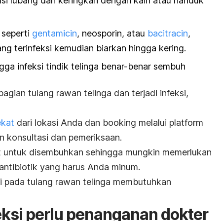
sisi lubang dan keringkan dengan kain atau handuk
, seperti
gentamicin
, neosporin, atau
bacitracin
,
ang terinfeksi kemudian biarkan hingga kering.
gga infeksi tindik telinga benar-benar sembuh
agian tulang rawan telinga dan terjadi infeksi,
ekat
dari lokasi Anda dan booking melalui platform
 konsultasi dan pemeriksaan.
sulit untuk disembuhkan sehingga mungkin memerlukan
antibiotik yang harus Anda minum.
si pada tulang rawan telinga membutuhkan
ksi perlu penanganan dokter