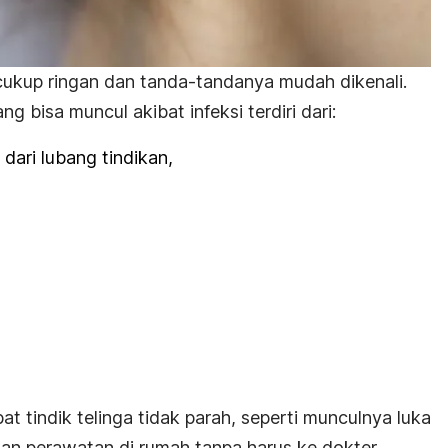
a cukup ringan dan tanda-tandanya mudah dikenali.
g bisa muncul akibat infeksi terdiri dari:
 dari lubang tindikan,
bat tindik telinga tidak parah, seperti munculnya luka
n perawatan di rumah tanpa harus ke dokter.