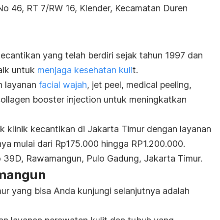
No 46, RT 7/RW 16, Klender, Kecamatan Duren
ecantikan yang telah berdiri sejak tahun 1997 dan
aik untuk
menjaga kesehatan kuli
t.
n layanan
facial
wajah
,
jet peel
,
medical peeling
,
ollagen booster injection
untuk meningkatkan
uk klinik kecantikan di Jakarta Timur dengan layanan
ya mulai dari Rp175.000 hingga RP1.200.000.
No 39D, Rawamangun, Pulo Gadung, Jakarta Timur.
amangun
imur yang bisa Anda kunjungi selanjutnya adalah