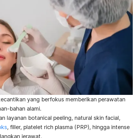
kecantikan yang berfokus memberikan perawatan
han-bahan alami.
kan layanan
botanical peeling
,
natural skin facial,
oks
,
filler,
platelet rich plasma
(PRP), hingga
intense
langkan jerawat,