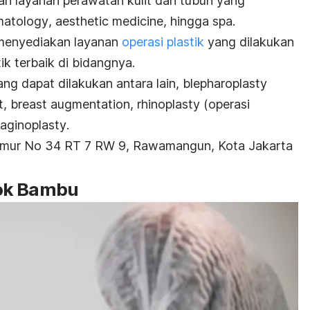
kan layanan perawatan kulit dan tubuh yang
matology
,
aesthetic medicine
, hingga spa.
 menyediakan layanan
operasi plastik
yang dilakukan
ik terbaik di bidangnya.
ang dapat dilakukan antara lain,
blepharoplasty
t
,
breast augmentation
,
rhinoplasty
(operasi
aginoplasty
.
 Timur No 34 RT 7 RW 9, Rawamangun, Kota Jakarta
ok Bambu