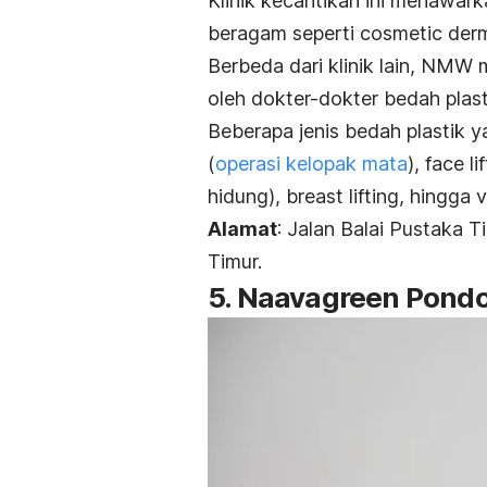
Klinik kecantikan ini menawar
beragam seperti
cosmetic der
Berbeda dari klinik lain, NMW
oleh dokter-dokter bedah plast
Beberapa jenis bedah plastik y
(
operasi kelopak mata
),
face lif
hidung),
breast lifting
, hingga
v
Alamat
: Jalan Balai Pustaka
Timur.
5. Naavagreen Pond