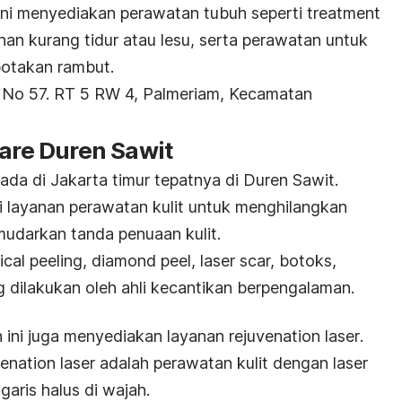
 ini menyediakan perawatan tubuh seperti
treatment
han kurang tidur atau lesu, serta perawatan untuk
botakan rambut.
 No 57. RT 5 RW 4, Palmeriam, Kecamatan
.
Care Duren Sawit
rada di Jakarta timur tepatnya di Duren Sawit.
ai layanan perawatan kulit untuk menghilangkan
emudarkan tanda penuaan kulit.
cal peeling
,
diamond peel
,
laser scar,
botoks,
 dilakukan oleh ahli kecantikan berpengalaman.
an ini juga menyediakan layanan
rejuvenation laser
.
venation laser
adalah perawatan kulit dengan laser
garis halus di wajah.