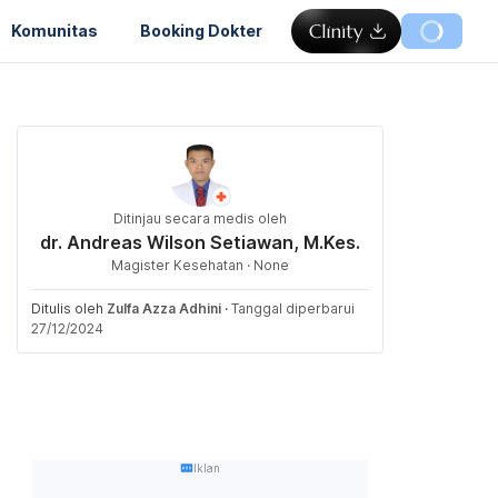
Komunitas
Booking Dokter
Ditinjau secara medis oleh
dr. Andreas Wilson Setiawan, M.Kes.
Magister Kesehatan · None
Ditulis oleh
Zulfa Azza Adhini
·
Tanggal diperbarui
27/12/2024
Iklan