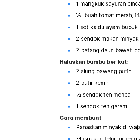
1 mangkuk sayuran cinca
½ buah tomat merah, iri
1 sdt kaldu ayam bubuk
2 sendok makan minyak
2 batang daun bawah p
Haluskan bumbu berikut:
2 siung bawang putih
2 butir kemiri
½ sendok teh merica
1 sendok teh garam
Cara membuat:
Panaskan minyak di waj
Masukkan telur, goreng