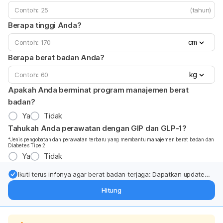
(tahun)
Berapa tinggi Anda?
cm
Berapa berat badan Anda?
kg
Apakah Anda berminat program manajemen berat
badan?
Ya
Tidak
Tahukah Anda perawatan dengan GIP dan GLP-1?
*Jenis pengobatan dan perawatan terbaru yang membantu manajemen berat badan dan
Diabetes Tipe 2
Ya
Tidak
Ikuti terus infonya agar berat badan terjaga: Dapatkan update
dari pakar mengenai dukungan dan perawatan berat badan
Hitung
langsung ke inbox Anda.