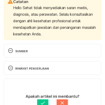
Catatan
Hello Sehat tidak menyediakan saran medis,
diagnosis, atau perawatan. Selalu konsultasikan
dengan ahli kesehatan profesional untuk
mendapatkan jawaban dan penanganan masalah
kesehatan Anda.
SUMBER
Cleveland Clinic. (2023). 5 Ways Broccoli Is a 
Health Superstar. Retrieved 14 May 2024, from 
RIWAYAT PENGERJAAN
https://health.clevelandclinic.org/broccoli-benefits
Versi Terbaru
Soenardi, Tuti (2010). 
1500 Resep Masakan Sehat 
untuk Bayi hingga Manula
. PT Gramedia Pustaka 
19/05/2024
Utama. 
Ditulis oleh 
Zulfa Azza Adhini
Apakah artikel ini membantu?
Ditinjau secara medis oleh
dr. Patricia Lukas 
Great Kitchen (2020).
250 Resep Sedap untuk 
Goentoro