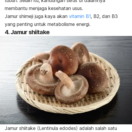
tubuh. Selain itu, kandungan serat di dalamnya
membantu menjaga kesehatan usus.
Jamur
shimeji
juga kaya akan
vitamin B1
, B2, dan B3
yang penting untuk metabolisme energi.
4. Jamur
shiitake
Jamur
shiitake
(
Lentinula edodes
) adalah salah satu