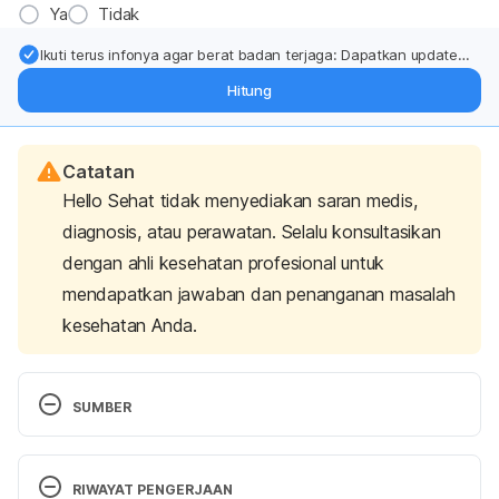
Ya
Tidak
Ikuti terus infonya agar berat badan terjaga: Dapatkan update
dari pakar mengenai dukungan dan perawatan berat badan
Hitung
langsung ke inbox Anda.
Catatan
Hello Sehat tidak menyediakan saran medis,
diagnosis, atau perawatan. Selalu konsultasikan
dengan ahli kesehatan profesional untuk
mendapatkan jawaban dan penanganan masalah
kesehatan Anda.
SUMBER
Uclahealth. (2022). 7 health benefits of 
mushrooms. Retrieved 26 December 2024, from 
RIWAYAT PENGERJAAN